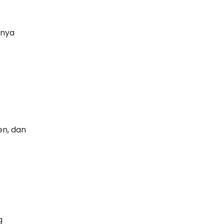
nnya
en, dan
g