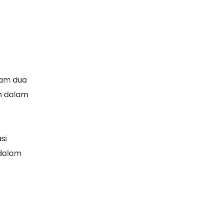
lam dua
n dalam
si
 dalam