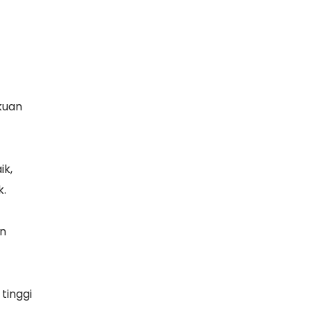
kuan
ik,
k.
an
tinggi