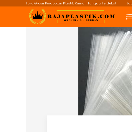
Toko Grosir Perabotan Plastik Rumah Tangga Terdekat
Jad