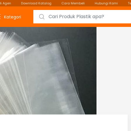
i Agen
Download Katalog
Cara Membeli
Hubungi Kami
T
Search for:
Kategori