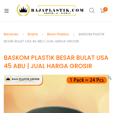
xpand
ild
0
xpand
enu
ild
xpand
enu
ild
Beranda
Brand
Bison Plastics
BASKOM PLASTIK
xpand
enu
BESAR BULAT USA 45 ABU | JUAL HARGA GROSIR
ild
xpand
enu
BASKOM PLASTIK BESAR BULAT USA
ild
xpand
enu
45 ABU | JUAL HARGA GROSIR
ild
xpand
enu
ild
xpand
enu
ild
enu