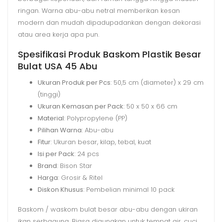
ringan. Warna abu-abu netral memberikan kesan
modern dan mudah dipadupadankan dengan dekorasi
atau area kerja apa pun.
Spesifikasi Produk Baskom Plastik Besar
Bulat USA 45 Abu
Ukuran Produk per Pcs
: 50,5 cm (diameter) x 29 cm
(tinggi)
Ukuran Kemasan per Pack
: 50 x 50 x 66 cm
Material
: Polypropylene (PP)
Pilihan Warna
: Abu-abu
Fitur
: Ukuran besar, kilap, tebal, kuat
Isi per Pack
: 24 pcs
Brand
: Bison Star
Harga
: Grosir & Ritel
Diskon Khusus
: Pembelian minimal 10 pack
Baskom / waskom bulat besar abu-abu dengan ukiran
ikan serbaguna. Biasa digunakan untuk tempat air, cuci