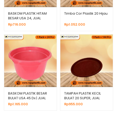
BASKOM PLASTIK HITAM
Timba Cor Plastik 20 Hijau
BESAR USA 24, JUAL
HARGA GROSIR MURAH
Rp
716.000
Rp
1.052.000
BASKOM PLASTIK BESAR
TAMPAH PLASTIK KECIL
BULAT USA 45 Dx | JUAL
BULAT 20 SUPER, JUAL
HARGA GROSIR
HARGA GROSIR MURAH
Rp
1.165.000
Rp
955.000