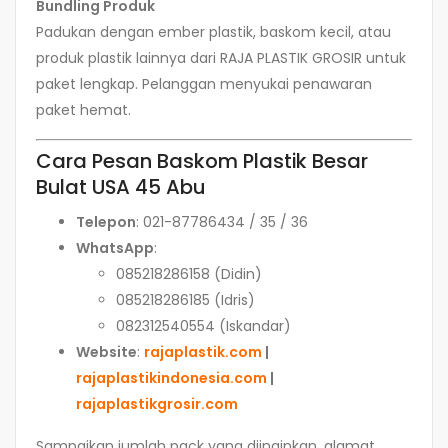
Bundling Produk
Padukan dengan ember plastik, baskom kecil, atau
produk plastik lainnya dari RAJA PLASTIK GROSIR untuk
paket lengkap. Pelanggan menyukai penawaran
paket hemat.
Cara Pesan Baskom Plastik Besar
Bulat USA 45 Abu
Telepon
: 021-87786434 / 35 / 36
WhatsApp
:
085218286158 (Didin)
085218286185 (Idris)
082312540554 (Iskandar)
Website
:
rajaplastik.com
|
rajaplastikindonesia.com
|
rajaplastikgrosir.com
Sampaikan jumlah pack yang diinginkan, alamat