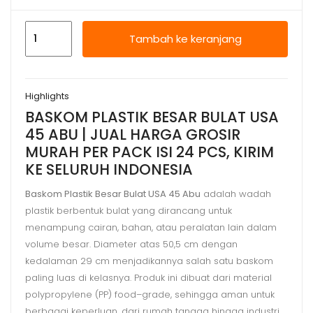
Kuantitas
Tambah ke keranjang
BASKOM
PLASTIK
BESAR
Highlights
BULAT
BASKOM PLASTIK BESAR BULAT USA
USA
45 ABU | JUAL HARGA GROSIR
45
MURAH PER PACK ISI 24 PCS, KIRIM
ABU
KE SELURUH INDONESIA
|
JUAL
Baskom Plastik Besar Bulat USA 45 Abu
adalah wadah
plastik berbentuk bulat yang dirancang untuk
HARGA
menampung cairan, bahan, atau peralatan lain dalam
GROSIR
volume besar. Diameter atas 50,5 cm dengan
kedalaman 29 cm menjadikannya salah satu baskom
paling luas di kelasnya. Produk ini dibuat dari material
polypropylene (PP) food–grade, sehingga aman untuk
berbagai keperluan, dari rumah tangga hingga industri