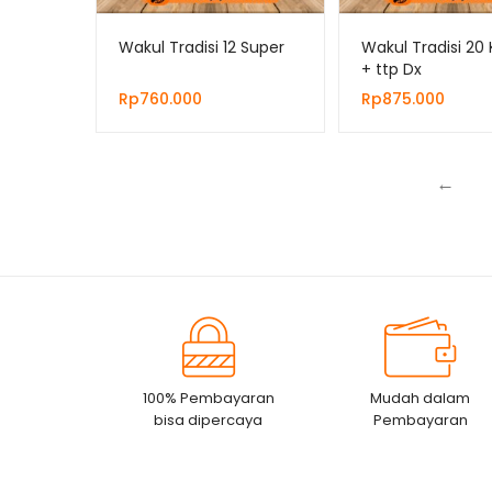
Wakul Tradisi 12 Super
Wakul Tradisi 20
+ ttp Dx
Rp
760.000
Rp
875.000
←
100% Pembayaran
Mudah dalam
bisa dipercaya
Pembayaran