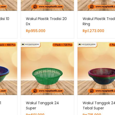
isi 10
Wakul Plastik Tradisi 20
Wakul Plastik Tradi
Dx
Ring
Rp
955.000
Rp
1.273.000
1
Wakul Tanggok 24
Wakul Tanggok 2
Super
Tebal Super