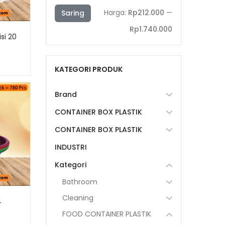
Harga
Harga
Harga:
Rp212.000
—
Saring
terendah
tertinggi
Rp1.740.000
si 20
KATEGORI PRODUK
Brand
CONTAINER BOX PLASTIK
CONTAINER BOX PLASTIK
INDUSTRI
Kategori
Bathroom
Cleaning
4
FOOD CONTAINER PLASTIK