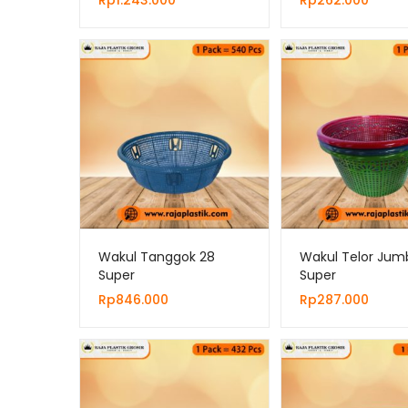
Rp
1.243.000
Rp
262.000
Wakul Tanggok 28
Wakul Telor Jum
Super
Super
Rp
846.000
Rp
287.000