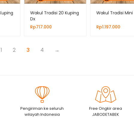
 Kuping
Wakul Tradisi 20 Kuping
Wakul Tradisi Mini
Dx
Rp
717.000
Rp
1.197.000
1
2
3
4
→
Pengiriman ke seluruh
Free Ongkir area
wilayah Indonesia
JABODETABEK