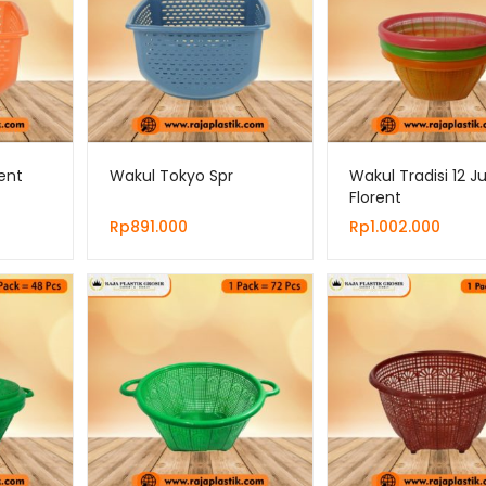
ent
Wakul Tokyo Spr
Wakul Tradisi 12 
Florent
Rp
891.000
Rp
1.002.000