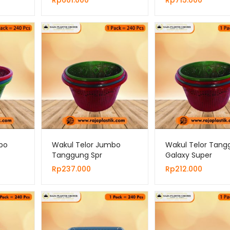
Rp
601.000
Rp
715.000
bo
Wakul Telor Jumbo
Wakul Telor Tang
Tanggung Spr
Galaxy Super
Rp
237.000
Rp
212.000