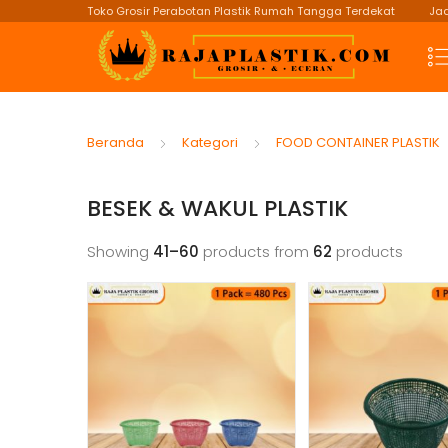
Toko Grosir Perabotan Plastik Rumah Tangga Terdekat
Jad
Beranda
Kategori
FOOD CONTAINER PLASTIK
BESEK & WAKUL PLASTIK
Showing
41–60
products from
62
products