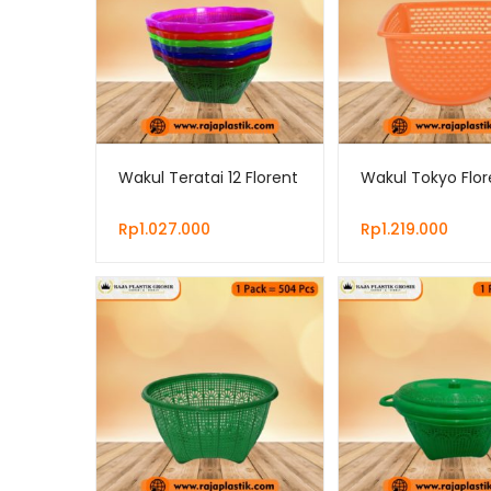
Wakul Teratai 12 Florent
Wakul Tokyo Flor
Rp
1.027.000
Rp
1.219.000