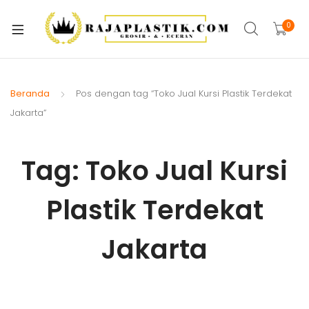
xpand
ild
0
xpand
enu
ild
xpand
enu
ild
Beranda
Pos dengan tag “Toko Jual Kursi Plastik Terdekat
xpand
enu
Jakarta”
ild
xpand
enu
ild
Tag:
Toko Jual Kursi
xpand
enu
ild
Plastik Terdekat
xpand
enu
ild
xpand
enu
Jakarta
ild
enu