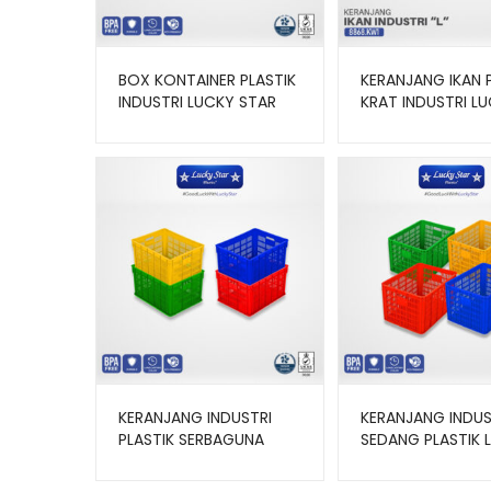
BOX KONTAINER PLASTIK
KERANJANG IKAN 
INDUSTRI LUCKY STAR
KRAT INDUSTRI L
TIPE 8856 UKURAN 44 x
STAR L 8868.KW1
30 x 11,2 CM
UKURAN 70x51x37
KERANJANG INDUSTRI
KERANJANG INDUS
PLASTIK SERBAGUNA
SEDANG PLASTIK 
LUCKY STAR TIPE
STAR TIPE 8887.K
8886.KW1 UKURAN
UKURAN 59,5x42x