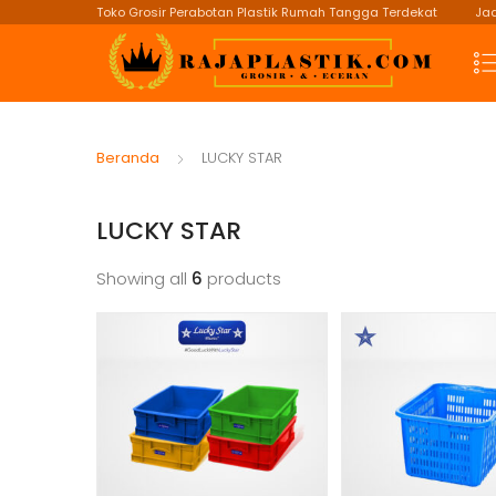
Toko Grosir Perabotan Plastik Rumah Tangga Terdekat
Jad
Beranda
LUCKY STAR
LUCKY STAR
Showing all
6
products