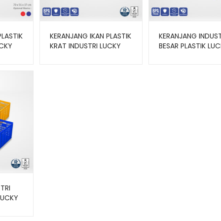
PLASTIK
KERANJANG IKAN PLASTIK
KERANJANG INDUST
UCKY
KRAT INDUSTRI LUCKY
BESAR PLASTIK LU
STAR M 8867.KW1
STAR TIPE 8888.K
UKURAN 64×46,5×35 CM
UKURAN 67,5x48x4
CM
TRI
LUCKY
W1
34,5