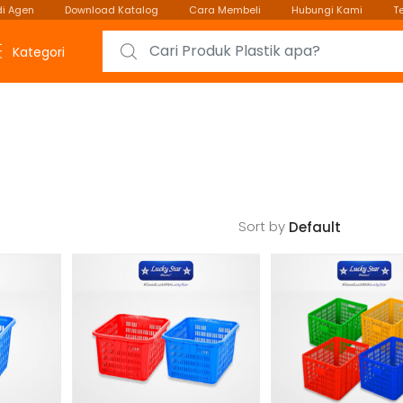
i Agen
Download Katalog
Cara Membeli
Hubungi Kami
T
Search for:
Kategori
Sort by