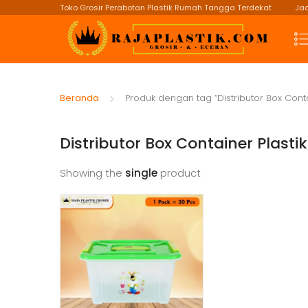
Toko Grosir Perabotan Plastik Rumah Tangga Terdekat
Jad
Beranda
Produk dengan tag “Distributor Box Conta
Distributor Box Container Plastik
Showing the
single
product