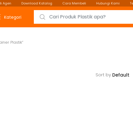
i Agen
Download Katalog
Cara Membeli
Hubungi Kami
T
Search for:
Kategori
iner Plastik”
Sort by