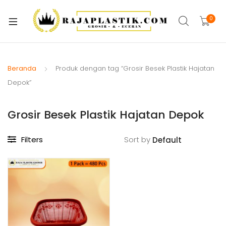
xpand
ild
0
xpand
enu
ild
xpand
enu
ild
Beranda
Produk dengan tag “Grosir Besek Plastik Hajatan
xpand
enu
Depok”
ild
xpand
enu
Grosir Besek Plastik Hajatan Depok
ild
xpand
enu
ild
Filters
Sort by
xpand
enu
ild
xpand
enu
ild
enu