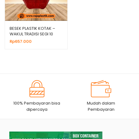
BESEK PLASTIK KOTAK –
WAKUL TRADISI SEGI 10
SUPER
Rp
657.000
100% Pembayaran bisa
Mudah dalam
dipercaya
Pembayaran