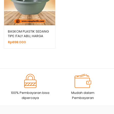
BASKOM PLASTIK SEDANG
TIPE ITALY ABU, HARGA
GROSIR MURAH
Rp
698.000
100% Pembayaran bisa
Mudah dalam
dipercaya
Pembayaran