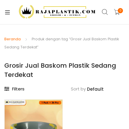
xpand
ild
0
xpand
enu
ild
xpand
enu
ild
Beranda
Produk dengan tag “Grosir Jual Baskom Plastik
xpand
enu
Sedang Terdekat”
ild
xpand
enu
Grosir Jual Baskom Plastik Sedang
ild
xpand
enu
Terdekat
ild
xpand
enu
Filters
Sort by
ild
xpand
enu
ild
enu