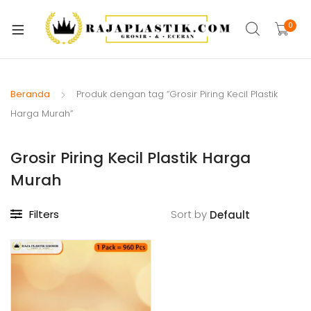
xpand
ild
0
xpand
enu
ild
xpand
enu
ild
Beranda
Produk dengan tag “Grosir Piring Kecil Plastik
xpand
enu
Harga Murah”
ild
xpand
enu
Grosir Piring Kecil Plastik Harga
ild
xpand
enu
Murah
ild
xpand
enu
Filters
Sort by
ild
xpand
enu
ild
enu