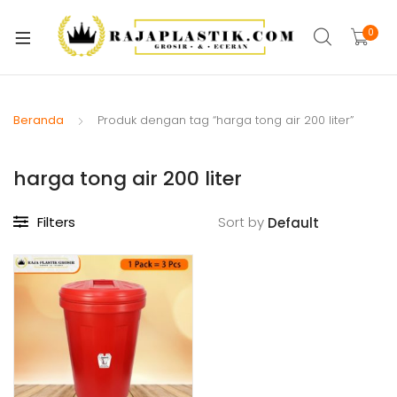
xpand
ild
0
xpand
enu
ild
xpand
enu
ild
Beranda
Produk dengan tag “harga tong air 200 liter”
xpand
enu
ild
harga tong air 200 liter
xpand
enu
ild
xpand
enu
Filters
Sort by
ild
xpand
enu
ild
xpand
enu
ild
enu