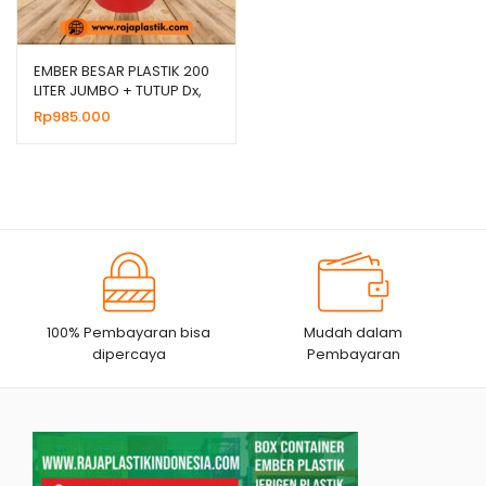
EMBER BESAR PLASTIK 200
LITER JUMBO + TUTUP Dx,
HARGA GROSIR
Rp
985.000
100% Pembayaran bisa
Mudah dalam
dipercaya
Pembayaran