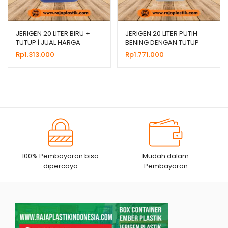
JERIGEN 20 LITER BIRU +
JERIGEN 20 LITER PUTIH
TUTUP | JUAL HARGA
BENING DENGAN TUTUP
GROSIR
SEGEL
Rp
1.313.000
Rp
1.771.000
100% Pembayaran bisa
Mudah dalam
dipercaya
Pembayaran