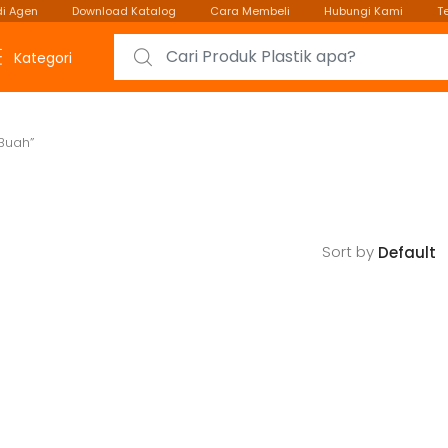
i Agen
Download Katalog
Cara Membeli
Hubungi Kami
T
Search for:
Kategori
Buah”
Sort by