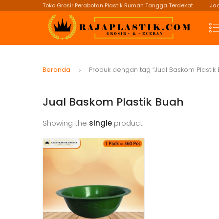
Toko Grosir Perabotan Plastik Rumah Tangga Terdekat
Jad
Beranda
Produk dengan tag “Jual Baskom Plastik 
Jual Baskom Plastik Buah
Showing the
single
product