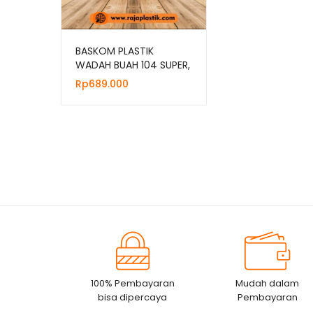
BASKOM PLASTIK
WADAH BUAH 104 SUPER,
JUAL HARGA GROSIR
Rp
689.000
MURAH
100% Pembayaran
Mudah dalam
bisa dipercaya
Pembayaran