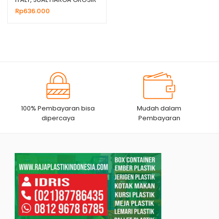
MURAH
Rp
636.000
100% Pembayaran bisa
Mudah dalam
dipercaya
Pembayaran