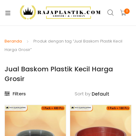
xpand
ild
0
xpand
enu
ild
xpand
enu
ild
Beranda
Produk dengan tag “Jual Baskom Plastik Kecil
xpand
enu
Harga Grosir”
ild
xpand
enu
Jual Baskom Plastik Kecil Harga
ild
xpand
enu
Grosir
ild
xpand
enu
Filters
Sort by
ild
xpand
enu
ild
enu