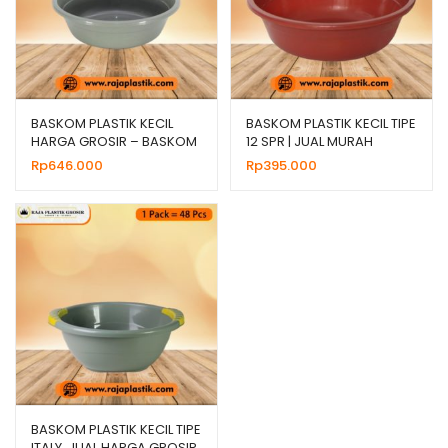
BASKOM PLASTIK KECIL
BASKOM PLASTIK KECIL TIPE
HARGA GROSIR – BASKOM
12 SPR | JUAL MURAH
10 ABU
HARGA GROSIR
Rp
646.000
Rp
395.000
BASKOM PLASTIK KECIL TIPE
ITALY, JUAL HARGA GROSIR