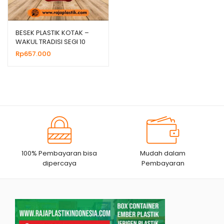
BESEK PLASTIK KOTAK –
WAKUL TRADISI SEGI 10
SUPER
Rp
657.000
100% Pembayaran bisa
Mudah dalam
dipercaya
Pembayaran