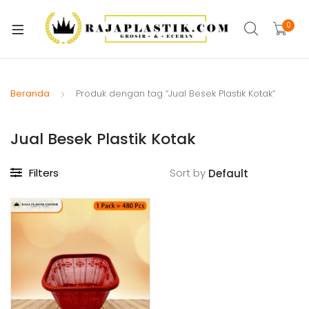
xpand
ild
0
xpand
enu
ild
xpand
enu
ild
Beranda
Produk dengan tag “Jual Besek Plastik Kotak”
xpand
enu
ild
Jual Besek Plastik Kotak
xpand
enu
ild
xpand
enu
Filters
Sort by
ild
xpand
enu
ild
xpand
enu
ild
enu