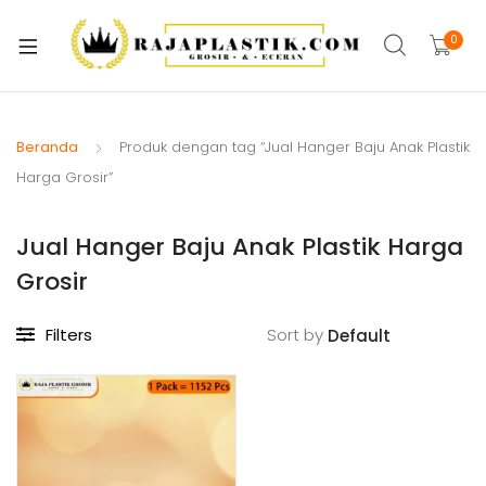
xpand
ild
0
xpand
enu
ild
xpand
enu
ild
Beranda
Produk dengan tag “Jual Hanger Baju Anak Plastik
xpand
enu
Harga Grosir”
ild
xpand
enu
Jual Hanger Baju Anak Plastik Harga
ild
xpand
enu
Grosir
ild
xpand
enu
Filters
Sort by
ild
xpand
enu
ild
enu