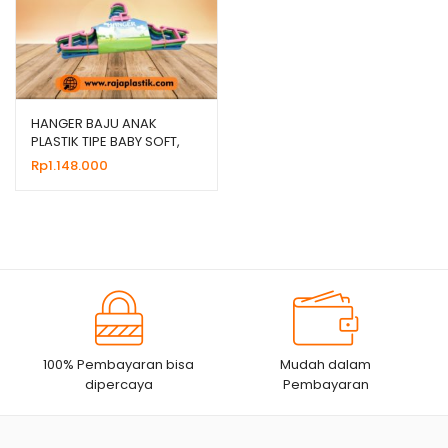
HANGER BAJU ANAK
PLASTIK TIPE BABY SOFT,
HARGA GROSIR MURAH
Rp
1.148.000
100% Pembayaran bisa
Mudah dalam
dipercaya
Pembayaran