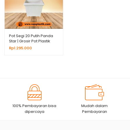
Pot Segi 20 Putih Panda
Star | Grosir Pot Plastik
Untuk Bunga Tanaman
Rp
1.295.000
Hias
100% Pembayaran bisa
Mudah dalam
dipercaya
Pembayaran