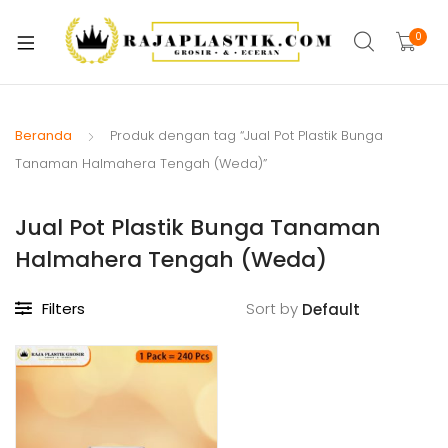
xpand
ild
0
xpand
enu
ild
xpand
enu
ild
Beranda
Produk dengan tag “Jual Pot Plastik Bunga
xpand
enu
Tanaman Halmahera Tengah (Weda)”
ild
xpand
enu
Jual Pot Plastik Bunga Tanaman
ild
xpand
enu
Halmahera Tengah (Weda)
ild
xpand
enu
Filters
Sort by
ild
xpand
enu
ild
enu