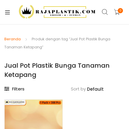
xpand
ild
0
xpand
enu
ild
xpand
enu
ild
Beranda
Produk dengan tag “Jual Pot Plastik Bunga
xpand
enu
Tanaman Ketapang”
ild
xpand
enu
Jual Pot Plastik Bunga Tanaman
ild
xpand
enu
Ketapang
ild
xpand
enu
Filters
Sort by
ild
xpand
enu
ild
enu