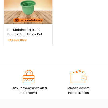
Pot Matahari Hijau 20
Panda Star | Grosir Pot
Plastik Untuk Bunga
Rp
1.228.000
Tanaman Hias
100% Pembayaran bisa
Mudah dalam
dipercaya
Pembayaran