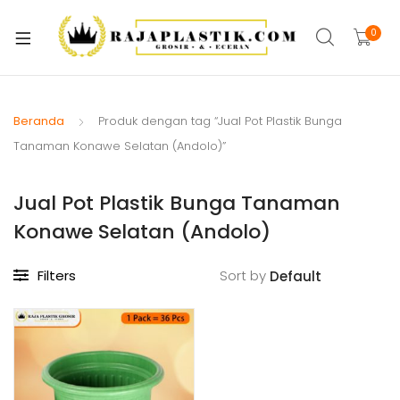
xpand
ild
0
xpand
enu
ild
xpand
enu
ild
Beranda
Produk dengan tag “Jual Pot Plastik Bunga
xpand
enu
Tanaman Konawe Selatan (Andolo)”
ild
xpand
enu
Jual Pot Plastik Bunga Tanaman
ild
xpand
enu
Konawe Selatan (Andolo)
ild
xpand
enu
Filters
Sort by
ild
xpand
enu
ild
enu