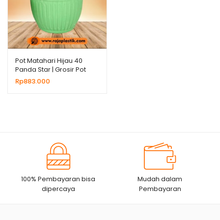
Pot Matahari Hijau 40
Panda Star | Grosir Pot
Plastik Untuk Bunga
Rp
883.000
Tanaman Hias
100% Pembayaran bisa
Mudah dalam
dipercaya
Pembayaran