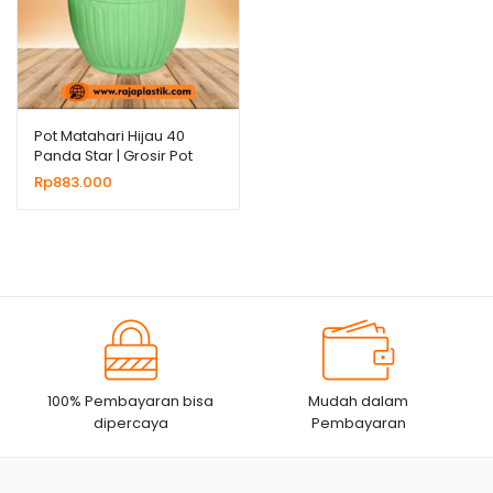
Pot Matahari Hijau 40
Panda Star | Grosir Pot
Plastik Untuk Bunga
Rp
883.000
Tanaman Hias
100% Pembayaran bisa
Mudah dalam
dipercaya
Pembayaran