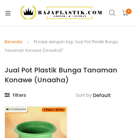
xpand
ild
0
xpand
enu
ild
xpand
enu
ild
Beranda
Produk dengan tag “Jual Pot Plastik Bunga
xpand
enu
Tanaman Konawe (Unaaha)”
ild
xpand
enu
Jual Pot Plastik Bunga Tanaman
ild
xpand
enu
Konawe (Unaaha)
ild
xpand
enu
Filters
Sort by
ild
xpand
enu
ild
enu