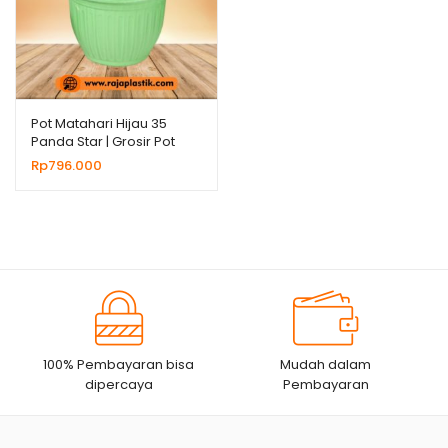
Pot Matahari Hijau 35
Panda Star | Grosir Pot
Plastik Untuk Bunga
Rp
796.000
Tanaman Hias
100% Pembayaran bisa
Mudah dalam
dipercaya
Pembayaran