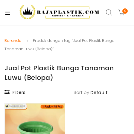
xpand
ild
0
xpand
enu
ild
xpand
enu
ild
Beranda
Produk dengan tag “Jual Pot Plastik Bunga
xpand
enu
Tanaman Luwu (Belopa)”
ild
xpand
enu
Jual Pot Plastik Bunga Tanaman
ild
xpand
enu
Luwu (Belopa)
ild
xpand
enu
Filters
Sort by
ild
xpand
enu
ild
enu