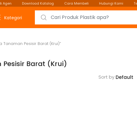
i Agen
Download Katalog
Cara Membeli
Hubungi Kami
T
Search for:
Kategori
a Tanaman Pesisir Barat (Krui)”
Pesisir Barat (Krui)
Sort by