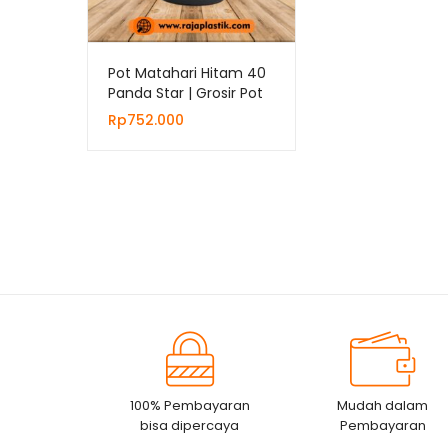
Pot Matahari Hitam 40
Panda Star | Grosir Pot
Plastik Untuk Bunga
Rp
752.000
Tanaman Hias
100% Pembayaran
Mudah dalam
bisa dipercaya
Pembayaran