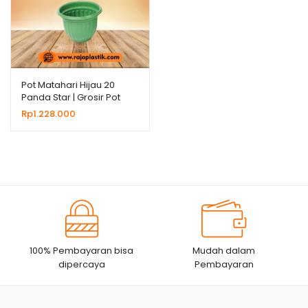
Pot Matahari Hijau 20
Panda Star | Grosir Pot
Plastik Untuk Bunga
Rp
1.228.000
Tanaman Hias
100% Pembayaran bisa
Mudah dalam
dipercaya
Pembayaran