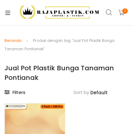
xpand
ild
0
xpand
enu
ild
xpand
enu
ild
Beranda
Produk dengan tag “Jual Pot Plastik Bunga
xpand
enu
Tanaman Pontianak”
ild
xpand
enu
Jual Pot Plastik Bunga Tanaman
ild
xpand
enu
Pontianak
ild
xpand
enu
Filters
Sort by
ild
xpand
enu
ild
enu