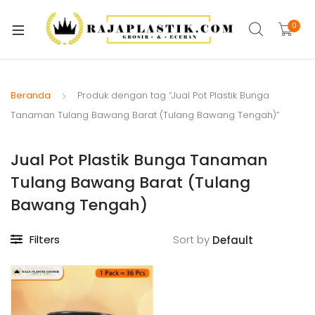
xpand
ild
0
xpand
enu
ild
xpand
enu
ild
Beranda
Produk dengan tag “Jual Pot Plastik Bunga
xpand
enu
Tanaman Tulang Bawang Barat (Tulang Bawang Tengah)”
ild
xpand
enu
Jual Pot Plastik Bunga Tanaman
ild
xpand
enu
Tulang Bawang Barat (Tulang
ild
Bawang Tengah)
xpand
enu
ild
xpand
Filters
Sort by
enu
ild
enu