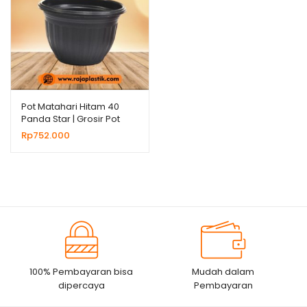
Pot Matahari Hitam 40
Panda Star | Grosir Pot
Plastik Untuk Bunga
Rp
752.000
Tanaman Hias
100% Pembayaran bisa
Mudah dalam
dipercaya
Pembayaran