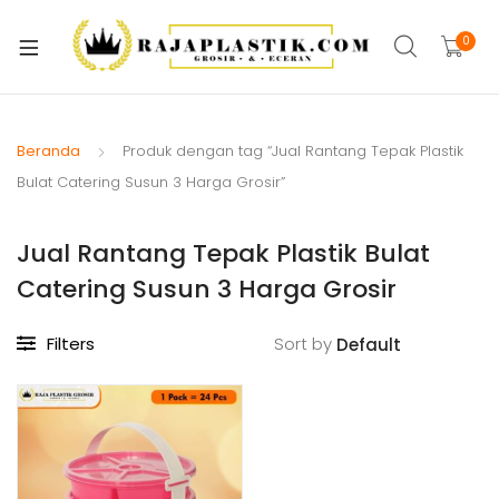
xpand
ild
0
xpand
enu
ild
xpand
enu
ild
Beranda
Produk dengan tag “Jual Rantang Tepak Plastik
xpand
enu
Bulat Catering Susun 3 Harga Grosir”
ild
xpand
enu
Jual Rantang Tepak Plastik Bulat
ild
xpand
enu
Catering Susun 3 Harga Grosir
ild
xpand
enu
Filters
Sort by
ild
xpand
enu
ild
enu