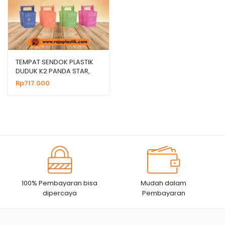
TEMPAT SENDOK PLASTIK
DUDUK K2 PANDA STAR,
JUAL HARGA GROSIR
Rp
717.000
100% Pembayaran bisa
Mudah dalam
dipercaya
Pembayaran