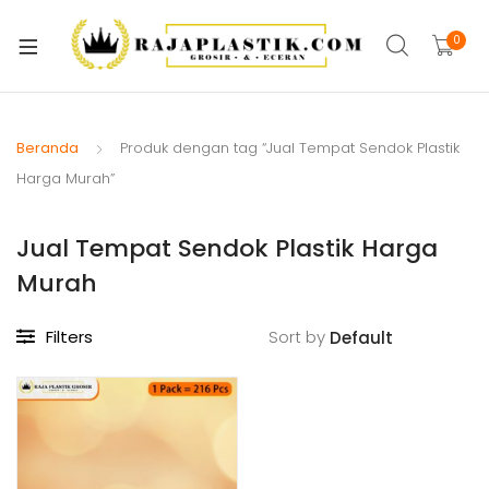
xpand
ild
0
xpand
enu
ild
xpand
enu
ild
Beranda
Produk dengan tag “Jual Tempat Sendok Plastik
xpand
enu
Harga Murah”
ild
xpand
enu
Jual Tempat Sendok Plastik Harga
ild
xpand
enu
Murah
ild
xpand
enu
Filters
Sort by
ild
xpand
enu
ild
enu