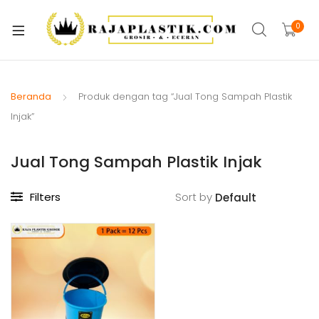
xpand
ild
0
xpand
enu
ild
xpand
enu
ild
Beranda
Produk dengan tag “Jual Tong Sampah Plastik
xpand
enu
Injak”
ild
xpand
enu
Jual Tong Sampah Plastik Injak
ild
xpand
enu
ild
Filters
Sort by
xpand
enu
ild
xpand
enu
ild
enu