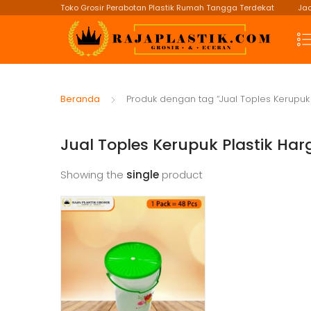
Toko Grosir Perabotan Plastik Rumah Tangga Terdekat
Jad
Beranda
Produk dengan tag “Jual Toples Kerupuk 
Jual Toples Kerupuk Plastik Ha
Showing the
single
product