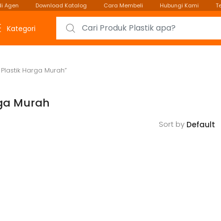
i Agen
Download Katalog
Cara Membeli
Hubungi Kami
T
Search for:
Kategori
Plastik Harga Murah”
rga Murah
Sort by