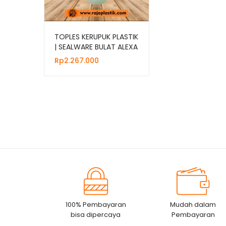
TOPLES KERUPUK PLASTIK
| SEALWARE BULAT ALEXA
18 LITER
Rp
2.267.000
100% Pembayaran
Mudah dalam
bisa dipercaya
Pembayaran