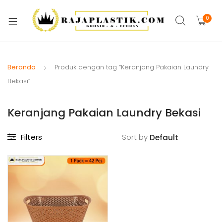
xpand
ild
0
xpand
enu
ild
xpand
enu
ild
Beranda
Produk dengan tag “Keranjang Pakaian Laundry
xpand
enu
Bekasi”
ild
xpand
enu
Keranjang Pakaian Laundry Bekasi
ild
xpand
enu
ild
Filters
Sort by
xpand
enu
ild
xpand
enu
ild
enu