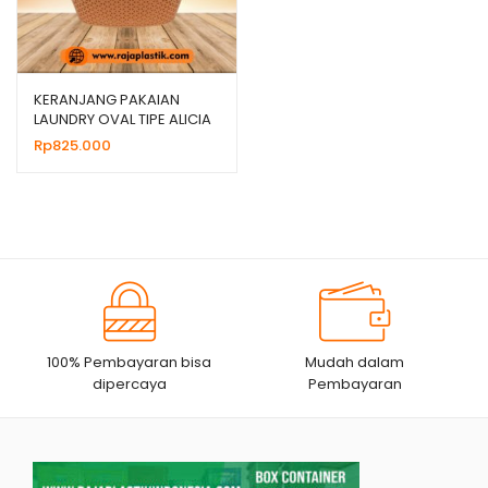
KERANJANG PAKAIAN
LAUNDRY OVAL TIPE ALICIA
KECIL COKLAT
Rp
825.000
100% Pembayaran bisa
Mudah dalam
dipercaya
Pembayaran