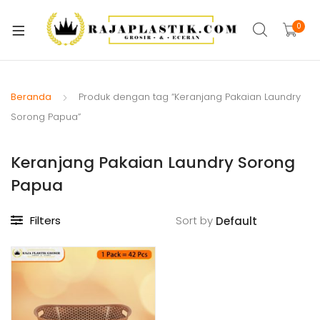
xpand
ild
0
xpand
enu
ild
xpand
enu
ild
Beranda
Produk dengan tag “Keranjang Pakaian Laundry
xpand
enu
Sorong Papua”
ild
xpand
enu
Keranjang Pakaian Laundry Sorong
ild
xpand
enu
Papua
ild
xpand
enu
Filters
Sort by
ild
xpand
enu
ild
enu