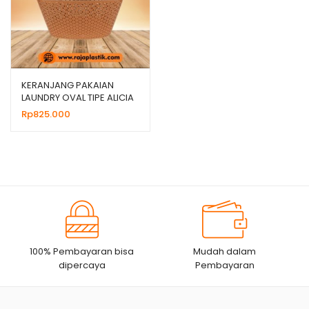
KERANJANG PAKAIAN
LAUNDRY OVAL TIPE ALICIA
KECIL COKLAT
Rp
825.000
100% Pembayaran bisa
Mudah dalam
dipercaya
Pembayaran