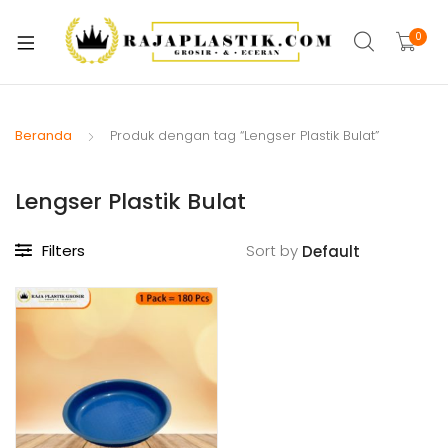
xpand
ild
0
xpand
enu
ild
xpand
enu
ild
Beranda
Produk dengan tag “Lengser Plastik Bulat”
xpand
enu
ild
Lengser Plastik Bulat
xpand
enu
ild
xpand
enu
Filters
Sort by
ild
xpand
enu
ild
xpand
enu
ild
enu