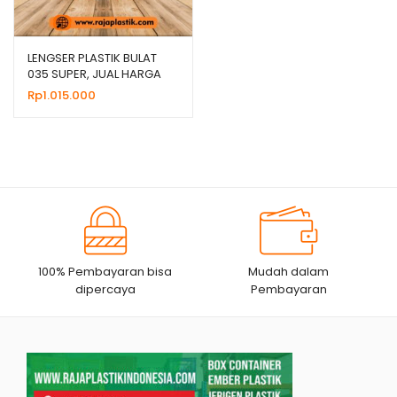
LENGSER PLASTIK BULAT
035 SUPER, JUAL HARGA
GROSIR MURAH
Rp
1.015.000
100% Pembayaran bisa
Mudah dalam
dipercaya
Pembayaran