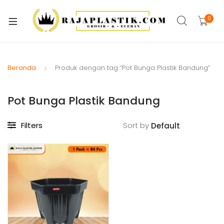
xpand
ild
0
xpand
enu
ild
xpand
enu
ild
Beranda
Produk dengan tag “Pot Bunga Plastik Bandung”
xpand
enu
ild
Pot Bunga Plastik Bandung
xpand
enu
ild
xpand
enu
Filters
Sort by
ild
xpand
enu
ild
xpand
enu
ild
enu