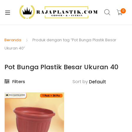
xpand
ild
0
xpand
enu
ild
xpand
enu
ild
Beranda
Produk dengan tag “Pot Bunga Plastik Besar
xpand
enu
Ukuran 40”
ild
xpand
enu
Pot Bunga Plastik Besar Ukuran 40
ild
xpand
enu
ild
Filters
Sort by
xpand
enu
ild
xpand
enu
ild
enu