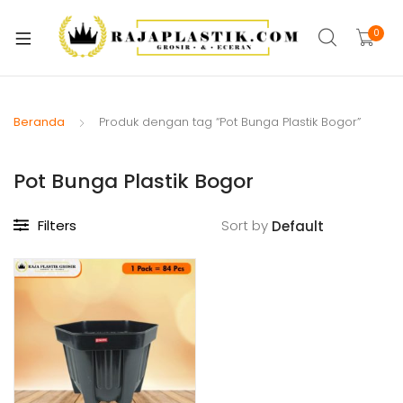
xpand
ild
0
xpand
enu
ild
xpand
enu
ild
Beranda
Produk dengan tag “Pot Bunga Plastik Bogor”
xpand
enu
ild
Pot Bunga Plastik Bogor
xpand
enu
ild
xpand
enu
Filters
Sort by
ild
xpand
enu
ild
xpand
enu
ild
enu