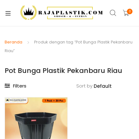
xpand
ild
0
xpand
enu
ild
xpand
enu
ild
Beranda
Produk dengan tag “Pot Bunga Plastik Pekanbaru
xpand
enu
Riau”
ild
xpand
enu
Pot Bunga Plastik Pekanbaru Riau
ild
xpand
enu
ild
Filters
Sort by
xpand
enu
ild
xpand
enu
ild
enu