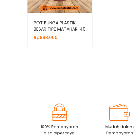
POT BUNGA PLASTIK
BESAR TIPE MATAHARI 40
MERAH BATA
Rp
883.000
100% Pembayaran
Mudah dalam
bisa dipercaya
Pembayaran