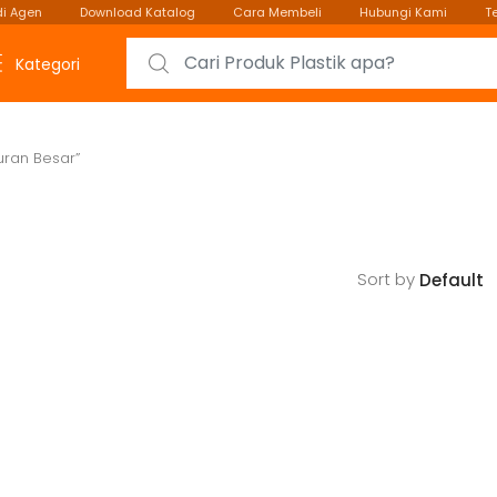
i Agen
Download Katalog
Cara Membeli
Hubungi Kami
T
Search for:
Kategori
uran Besar”
Sort by