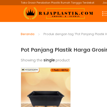
Toko Grosir Perabotan Plastik Rumah Tangga Terdekat
Jad
Beranda
Produk dengan tag “Pot Panjang Plastik 
Pot Panjang Plastik Harga Grosi
Showing the
single
product