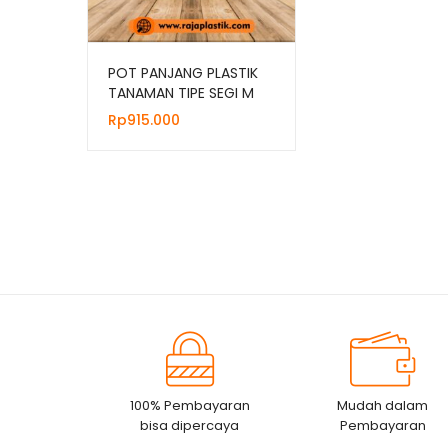
POT PANJANG PLASTIK
TANAMAN TIPE SEGI M
HITAM | HARGA GROSIR
Rp
915.000
100% Pembayaran
Mudah dalam
bisa dipercaya
Pembayaran