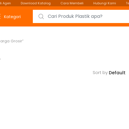
i Agen
Download Katalog
Cara Membeli
Hubungi Kami
T
Search for:
Kategori
Harga Grosir”
r
Sort by