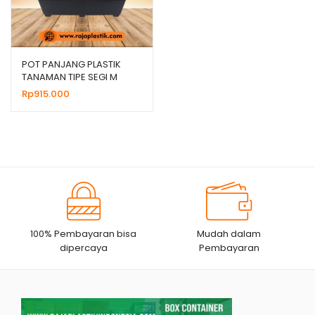
POT PANJANG PLASTIK
TANAMAN TIPE SEGI M
HITAM | HARGA GROSIR
Rp
915.000
100% Pembayaran bisa
Mudah dalam
dipercaya
Pembayaran