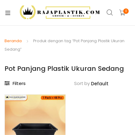
xpand
ild
0
xpand
enu
ild
xpand
enu
ild
Beranda
Produk dengan tag “Pot Panjang Plastik Ukuran
xpand
enu
Sedang”
ild
xpand
enu
Pot Panjang Plastik Ukuran Sedang
ild
xpand
enu
ild
Filters
Sort by
xpand
enu
ild
xpand
enu
ild
enu