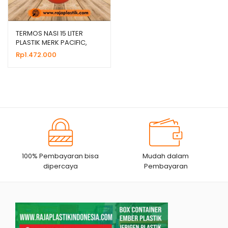
TERMOS NASI 15 LITER
PLASTIK MERK PACIFIC,
JUAL HARGA GROSIR
Rp
1.472.000
100% Pembayaran bisa
Mudah dalam
dipercaya
Pembayaran