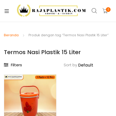
xpand
ild
0
xpand
enu
ild
xpand
enu
ild
Beranda
Produk dengan tag “Termos Nasi Plastik 15 Liter”
xpand
enu
ild
Termos Nasi Plastik 15 Liter
xpand
enu
ild
xpand
enu
Filters
Sort by
ild
xpand
enu
ild
xpand
enu
ild
enu