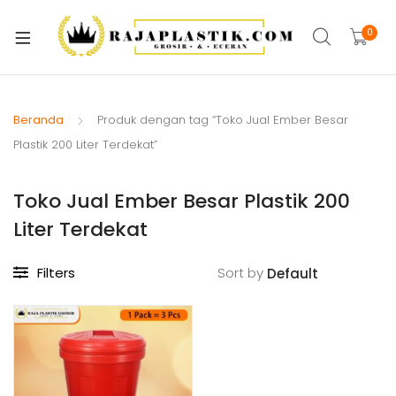
xpand
ild
0
xpand
enu
ild
xpand
enu
ild
Beranda
Produk dengan tag “Toko Jual Ember Besar
xpand
enu
Plastik 200 Liter Terdekat”
ild
xpand
enu
Toko Jual Ember Besar Plastik 200
ild
xpand
enu
Liter Terdekat
ild
xpand
enu
Filters
Sort by
ild
xpand
enu
ild
enu