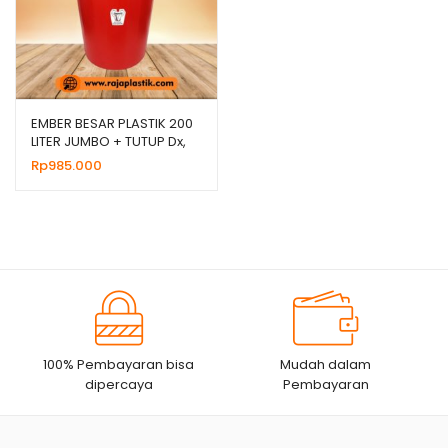
EMBER BESAR PLASTIK 200
LITER JUMBO + TUTUP Dx,
HARGA GROSIR
Rp
985.000
100% Pembayaran bisa
Mudah dalam
dipercaya
Pembayaran