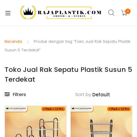
xpand
ild
0
xpand
enu
ild
xpand
enu
ild
Beranda
Produk dengan tag “Toko Jual Rak Sepatu Plastik
xpand
enu
Susun 5 Terdekat”
ild
xpand
enu
Toko Jual Rak Sepatu Plastik Susun 5
ild
xpand
enu
Terdekat
ild
xpand
enu
Filters
Sort by
ild
xpand
enu
ild
enu