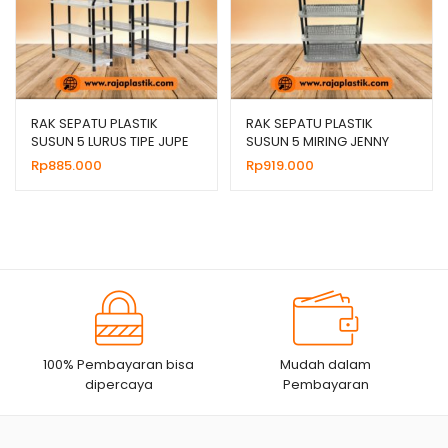
RAK SEPATU PLASTIK
RAK SEPATU PLASTIK
SUSUN 5 LURUS TIPE JUPE
SUSUN 5 MIRING JENNY
ABU, HARGA MURAH
ABU, HARGA MURAH
Rp
885.000
Rp
919.000
100% Pembayaran bisa
Mudah dalam
dipercaya
Pembayaran