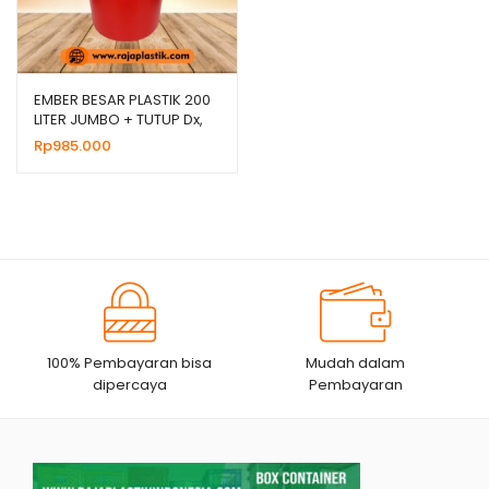
EMBER BESAR PLASTIK 200
LITER JUMBO + TUTUP Dx,
HARGA GROSIR
Rp
985.000
100% Pembayaran bisa
Mudah dalam
dipercaya
Pembayaran