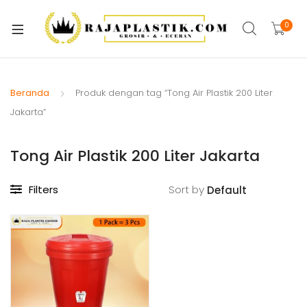
xpand
ild
0
xpand
enu
ild
xpand
enu
ild
Beranda
Produk dengan tag “Tong Air Plastik 200 Liter
xpand
enu
Jakarta”
ild
xpand
enu
Tong Air Plastik 200 Liter Jakarta
ild
xpand
enu
ild
Filters
Sort by
xpand
enu
ild
xpand
enu
ild
enu