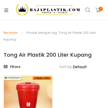
xpand
ild
0
xpand
enu
ild
xpand
enu
ild
Beranda
Produk dengan tag “Tong Air Plastik 200 Liter
xpand
enu
Kupang”
ild
xpand
enu
Tong Air Plastik 200 Liter Kupang
ild
xpand
enu
ild
Filters
Sort by
xpand
enu
ild
xpand
enu
ild
enu