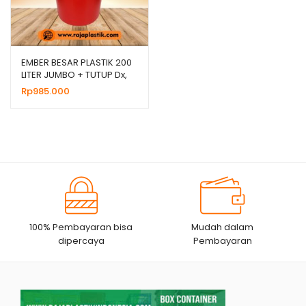
EMBER BESAR PLASTIK 200
LITER JUMBO + TUTUP Dx,
HARGA GROSIR
Rp
985.000
100% Pembayaran bisa
Mudah dalam
dipercaya
Pembayaran