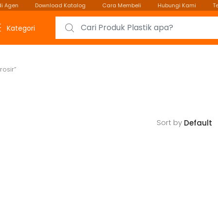
i Agen
Download Katalog
Cara Membeli
Hubungi Kami
T
Search for:
Kategori
osir”
Sort by