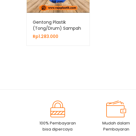
Gentong Plastik
(Tong/Drum) Sampah
Vol. 250 Liter, Jual Harga
Rp
1.283.000
Grosir
100% Pembayaran
Mudah dalam
bisa dipercaya
Pembayaran