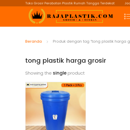
Toko Grosir Perabotan Plastik Rumah Tangga Terdekat
Jad
Beranda
Produk dengan tag “tong plastik harga gr
tong plastik harga grosir
Showing the
single
product