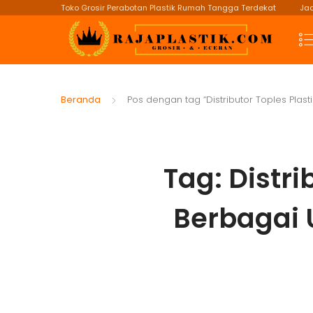
Toko Grosir Perabotan Plastik Rumah Tangga Terdekat
Jad
Beranda
Pos dengan tag “Distributor Toples Plas
Tag:
Distri
Berbagai 