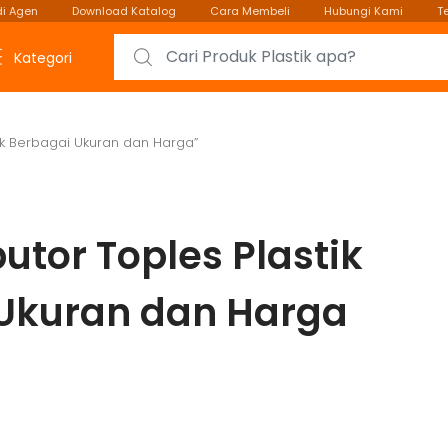
i Agen
Download Katalog
Cara Membeli
Hubungi Kami
T
Search for:
Kategori
tik Berbagai Ukuran dan Harga”
butor Toples Plastik
Ukuran dan Harga