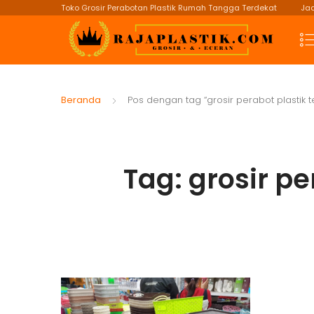
Toko Grosir Perabotan Plastik Rumah Tangga Terdekat
Jad
Beranda
Pos dengan tag “grosir perabot plastik t
Tag:
grosir pe