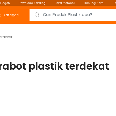
i Agen
Download Katalog
Cara Membeli
Hubungi Kami
T
Search for:
Kategori
erdekat”
rabot plastik terdekat