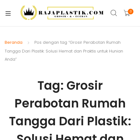
xpand
ild
0
xpand
enu
ild
xpand
enu
ild
Beranda
Pos dengan tag “Grosir Perabotan Rumah
xpand
enu
Tangga Dari Plastik: Solusi Hemat dan Praktis untuk Hunian
ild
Anda”
xpand
enu
ild
xpand
enu
Tag:
Grosir
ild
xpand
enu
Perabotan Rumah
ild
xpand
enu
ild
Tangga Dari Plastik:
enu
Solusi Hemat dan