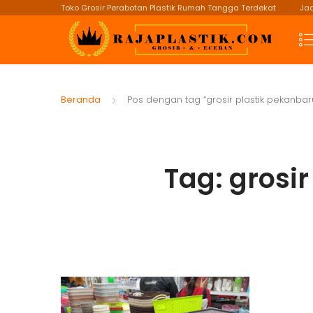
Toko Grosir Perabotan Plastik Rumah Tangga Terdekat
Jad
Beranda
Pos dengan tag “grosir plastik pekanbar
Tag:
grosir