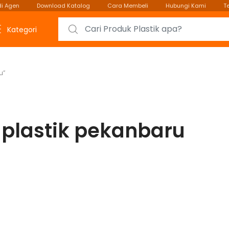
i Agen
Download Katalog
Cara Membeli
Hubungi Kami
T
Search for:
Kategori
u”
 plastik pekanbaru