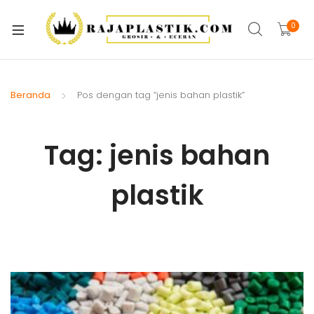
xpand
ild
0
xpand
enu
ild
xpand
enu
ild
Beranda
Pos dengan tag “jenis bahan plastik”
xpand
enu
ild
xpand
enu
Tag:
jenis bahan
ild
xpand
enu
plastik
ild
xpand
enu
ild
xpand
enu
ild
enu