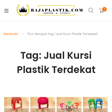
xpand
ild
0
xpand
enu
ild
xpand
enu
ild
Beranda
Pos dengan tag “Jual Kursi Plastik Terdekat”
xpand
enu
ild
xpand
enu
Tag:
Jual Kursi
ild
xpand
enu
Plastik Terdekat
ild
xpand
enu
ild
xpand
enu
ild
enu