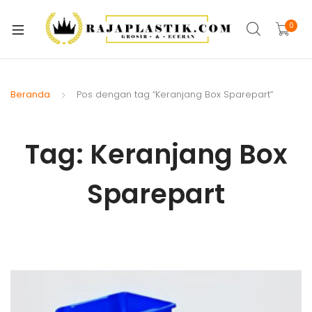
xpand
ild
0
xpand
enu
ild
xpand
enu
ild
Beranda
Pos dengan tag “Keranjang Box Sparepart”
xpand
enu
ild
xpand
enu
Tag:
Keranjang Box
ild
xpand
enu
Sparepart
ild
xpand
enu
ild
xpand
enu
ild
enu